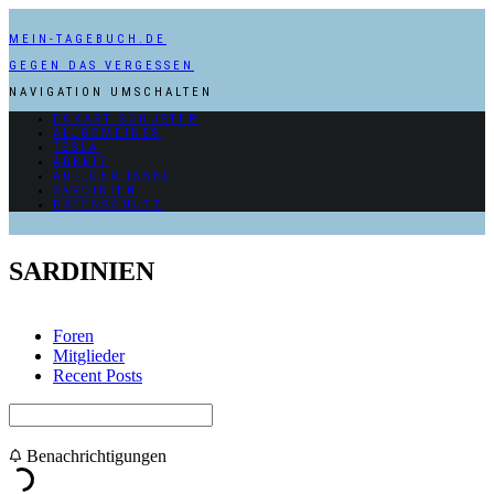
MEIN-TAGEBUCH.DE
GEGEN DAS VERGESSEN
NAVIGATION UMSCHALTEN
ECKART SCHUSTER
ALLGEMEINES
TESLA
ARBEIT
AUF DER INSEL
SARDINIEN
DATENSCHUTZ
SARDINIEN
Foren
Mitglieder
Recent Posts
Benachrichtigungen