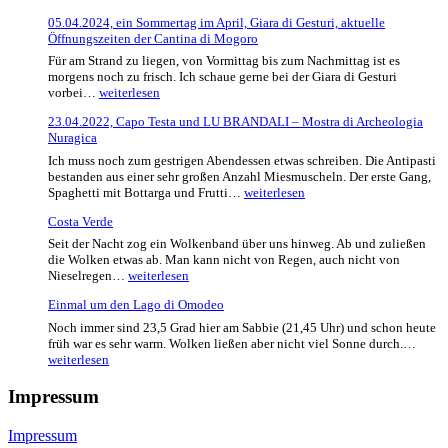
steht
das
05.04.2024, ein Sommertag im April, Giara di Gesturi, aktuelle
Wetter
Öffnungszeiten der Cantina di Mogoro
gibt
einen
Für am Strand zu liegen, von Vormittag bis zum Nachmittag ist es
drauf
morgens noch zu frisch. Ich schaue gerne bei der Giara di Gesturi
–
05.04.2024,
vorbei…
weiterlesen
Wasser
ein
zieht
23.04.2022, Capo Testa und LU BRANDALI – Mostra di Archeologia
Sommertag
bislang
Nuragica
im
nicht
April,
Ich muss noch zum gestrigen Abendessen etwas schreiben. Die Antipasti
nach
Giara
bestanden aus einer sehr großen Anzahl Miesmuscheln. Der erste Gang,
di
23.04.2022,
Spaghetti mit Bottarga und Frutti…
weiterlesen
Gesturi,
Capo
aktuelle
Costa Verde
Testa
Öffnungszeiten
und
Seit der Nacht zog ein Wolkenband über uns hinweg. Ab und zuließen
der
LU
die Wolken etwas ab. Man kann nicht von Regen, auch nicht von
Cantina
BRANDALI
Costa
Nieselregen…
weiterlesen
di
–
Verde
Mogoro
Mostra
Einmal um den Lago di Omodeo
di
Noch immer sind 23,5 Grad hier am Sabbie (21,45 Uhr) und schon heute
Archeologia
Einm
früh war es sehr warm. Wolken ließen aber nicht viel Sonne durch.…
Nuragica
um
weiterlesen
den
Lago
Impressum
di
Omo
Impressum