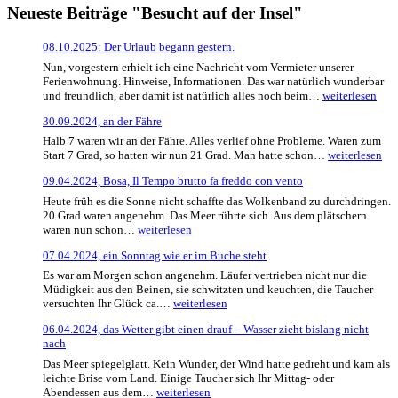
Neueste Beiträge "Besucht auf der Insel"
08.10.2025: Der Urlaub begann gestern.
Nun, vorgestern erhielt ich eine Nachricht vom Vermieter unserer
Ferienwohnung. Hinweise, Informationen. Das war natürlich wunderbar
08.10.2025:
und freundlich, aber damit ist natürlich alles noch beim…
weiterlesen
Der
30.09.2024, an der Fähre
Urlaub
begann
Halb 7 waren wir an der Fähre. Alles verlief ohne Probleme. Waren zum
gestern.
30.09.2024,
Start 7 Grad, so hatten wir nun 21 Grad. Man hatte schon…
weiterlesen
an
09.04.2024, Bosa, Il Tempo brutto fa freddo con vento
der
Fähre
Heute früh es die Sonne nicht schaffte das Wolkenband zu durchdringen.
20 Grad waren angenehm. Das Meer rührte sich. Aus dem plätschern
09.04.2024,
waren nun schon…
weiterlesen
Bosa,
07.04.2024, ein Sonntag wie er im Buche steht
Il
Tempo
Es war am Morgen schon angenehm. Läufer vertrieben nicht nur die
brutto
Müdigkeit aus den Beinen, sie schwitzten und keuchten, die Taucher
fa
07.04.2024,
versuchten Ihr Glück ca.…
weiterlesen
freddo
ein
con
06.04.2024, das Wetter gibt einen drauf – Wasser zieht bislang nicht
Sonntag
vento
nach
wie
er
Das Meer spiegelglatt. Kein Wunder, der Wind hatte gedreht und kam als
im
leichte Brise vom Land. Einige Taucher sich Ihr Mittag- oder
Buche
06.04.2024,
Abendessen aus dem…
weiterlesen